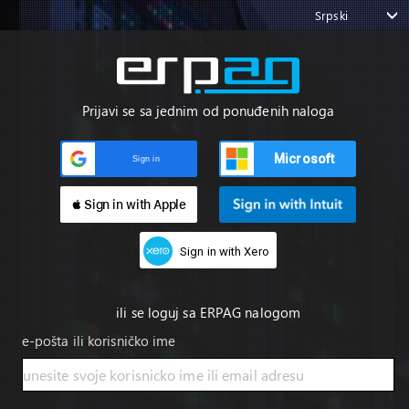
Srpski
Prijavi se sa jednim od ponuđenih naloga
Microsoft
Sign in
 Sign in with Apple
Sign in with Xero
ili se loguj sa ERPAG nalogom
e-pošta ili korisničko ime