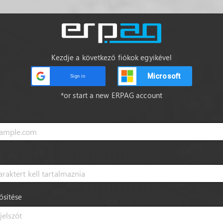
Kezdje a következő fiókok egyikével
Microsoft
Sign in
*or start a new ERPAG account
ősítése