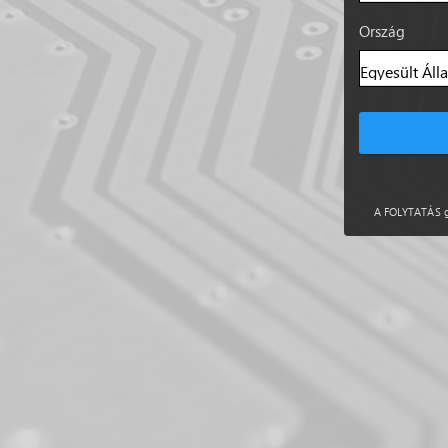
Ország
A FOLYTATÁS go