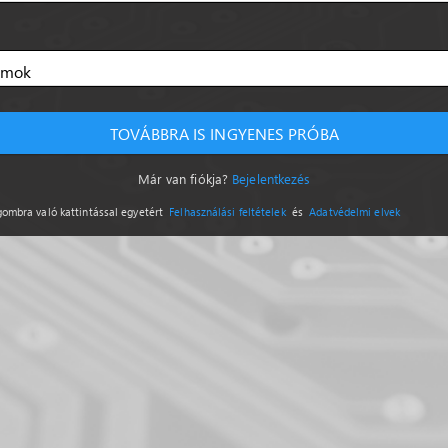
TOVÁBBRA IS INGYENES PRÓBA
Már van fiókja?
Bejelentkezés
mbra való kattintással egyetért
Felhasználási feltételek
és
Adatvédelmi elvek