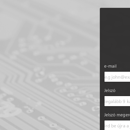
e-mail
Jelszó
Jelszó meger